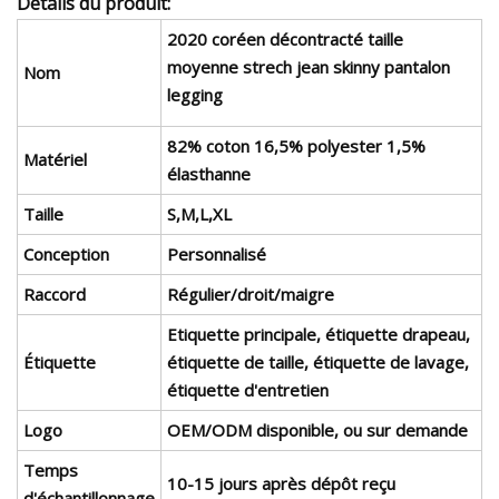
Détails du produit:
2020 coréen décontracté taille
moyenne strech jean skinny pantalon
Nom
legging
82% coton 16,5% polyester 1,5%
Matériel
élasthanne
Taille
S,M,L,XL
Conception
Personnalisé
Raccord
Régulier/droit/maigre
Etiquette principale, étiquette drapeau,
Étiquette
étiquette de taille, étiquette de lavage,
étiquette d'entretien
Logo
OEM/ODM disponible, ou sur demande
Temps
10-15 jours après dépôt reçu
d'échantillonnage