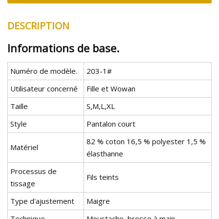
DESCRIPTION
Informations de base.
Numéro de modèle.
203-1#
Utilisateur concerné
Fille et Wowan
Taille
S,M,L,XL
Style
Pantalon court
82 % coton 16,5 % polyester 1,5 %
Matériel
élasthanne
Processus de
Fils teints
tissage
Type d'ajustement
Maigre
Technique
Moustache, brosse à main,