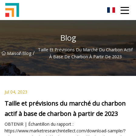
Shenzhen Ladies Jeans Inc.
Blog
Taille Et Prévisions Du Marché Du Charbon Actif
/
/
Maison
Blog
À Base De Charbon À Partir De 2023
Jul 04, 2023
Taille et prévisions du marché du charbon
actif à base de charbon à partir de 2023
OBTENIR | Échantillon du rapport :
https://www.marketresearchintellect.com/download-sample/?