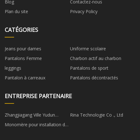
Blog
Contactez-nous
Plan du site
Privacy Policy
CATÉGORIES
Jeans pour dames
Uniforme scolaire
Pantalons Femme
Charbon actif au charbon
leggings
Pantalons de sport
Pantalon à carreaux
Pantalons décontractés
ENTREPRISE PARTENAIRE
Zhangjiagang Ville Yudun
Rina Technologie Co ., Ltd
Spécial Fibre Cie., Ltd
Monomère pour installation de
production en vrac