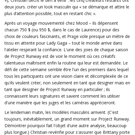
»), Christian décrit le défi à venir : les cinq créateurs restants ont
deux jours. créer un look masculin qui « se démarque et attire le
plus d’attention possible, tout en restant chic ».
Après un voyage mouvementé chez Mood – ils dépensent
chacun 750 $ (ou 950 $, dans le cas de Laurence) pour des
choix de couleurs fascinants, et Prajje vole presque un mètre de
tissu en attente pour Lady Gaga – tout le monde arrive dans
l'atelier respirant la confiance. L'une des joies de chaque saison
de Project Runway est de voir le moment où ces créatifs
talentueux maîtrisent enfin la routine qui leur est demandée. Le
défi de cette semaine semble être l'un des premiers dans lequel
tous les participants ont une vision claire et décomplexée de ce
qu'ils veulent créer, non seulement en tant que designer mais en
tant que designer de Project Runway en particulier ; ils
connaissent leurs signatures et savent comment les utiliser
d'une manière que les juges et les caméras apprécieront.
Le lendemain matin, les modèles masculins arrivent. (C'est
toujours, inévitablement, un grand moment sur Project Runway.
Démontrer pourquoi fait l'objet d'une autre analyse, beaucoup
plus longue.) Christian revérifie pour s'assurer que Brittany porte