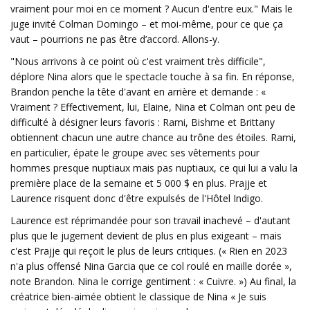
vraiment pour moi en ce moment ? Aucun d'entre eux." Mais le
juge invité Colman Domingo – et moi-même, pour ce que ça
vaut – pourrions ne pas être d’accord. Allons-y.
"Nous arrivons à ce point où c'est vraiment très difficile",
déplore Nina alors que le spectacle touche à sa fin. En réponse,
Brandon penche la tête d'avant en arrière et demande : «
Vraiment ? Effectivement, lui, Elaine, Nina et Colman ont peu de
difficulté à désigner leurs favoris : Rami, Bishme et Brittany
obtiennent chacun une autre chance au trône des étoiles. Rami,
en particulier, épate le groupe avec ses vêtements pour
hommes presque nuptiaux mais pas nuptiaux, ce qui lui a valu la
première place de la semaine et 5 000 $ en plus. Prajje et
Laurence risquent donc d'être expulsés de l'Hôtel Indigo.
Laurence est réprimandée pour son travail inachevé – d'autant
plus que le jugement devient de plus en plus exigeant – mais
c'est Prajje qui reçoit le plus de leurs critiques. (« Rien en 2023
n'a plus offensé Nina Garcia que ce col roulé en maille dorée »,
note Brandon. Nina le corrige gentiment : « Cuivre. ») Au final, la
créatrice bien-aimée obtient le classique de Nina « Je suis