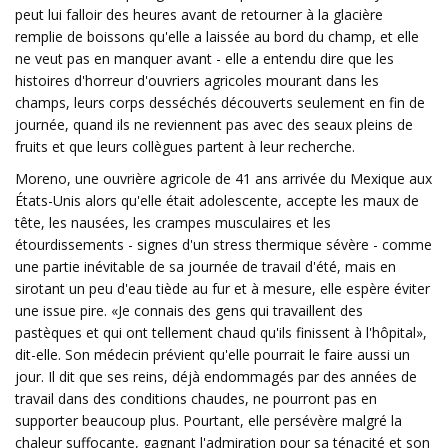
peut lui falloir des heures avant de retourner à la glacière
remplie de boissons qu'elle a laissée au bord du champ, et elle
ne veut pas en manquer avant - elle a entendu dire que les
histoires d'horreur d'ouvriers agricoles mourant dans les
champs, leurs corps desséchés découverts seulement en fin de
journée, quand ils ne reviennent pas avec des seaux pleins de
fruits et que leurs collègues partent à leur recherche.
Moreno, une ouvrière agricole de 41 ans arrivée du Mexique aux
États-Unis alors qu'elle était adolescente, accepte les maux de
tête, les nausées, les crampes musculaires et les
étourdissements - signes d'un stress thermique sévère - comme
une partie inévitable de sa journée de travail d'été, mais en
sirotant un peu d'eau tiède au fur et à mesure, elle espère éviter
une issue pire. «Je connais des gens qui travaillent des
pastèques et qui ont tellement chaud qu'ils finissent à l'hôpital»,
dit-elle. Son médecin prévient qu'elle pourrait le faire aussi un
jour. Il dit que ses reins, déjà endommagés par des années de
travail dans des conditions chaudes, ne pourront pas en
supporter beaucoup plus. Pourtant, elle persévère malgré la
chaleur suffocante, gagnant l'admiration pour sa ténacité et son