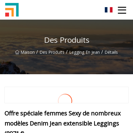
Shenzhen Ladies Jeans Inc.
Des Produits
/
/
/
Maison
Des Produits
Legging En Jean
Détails
Offre spéciale femmes Sexy de nombreux
modèles Denim Jean extensible Leggings