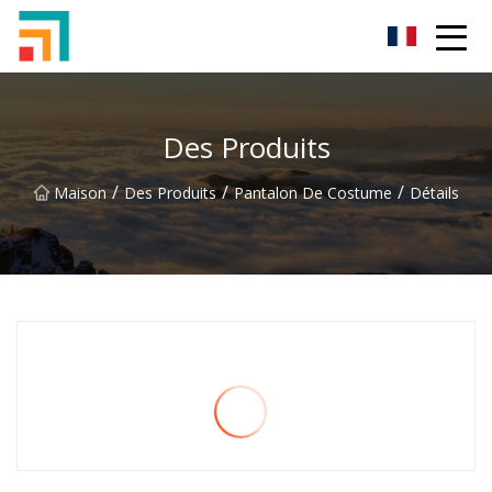
Shenzhen Ladies Jeans Inc.
Des Produits
/
/
/
Maison
Des Produits
Pantalon De Costume
Détails